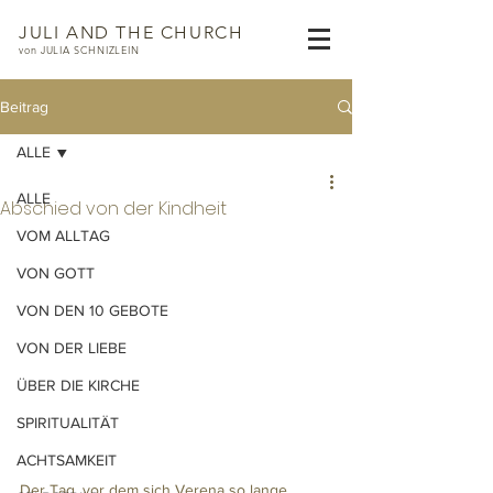
JULI AND THE CHURCH
von JULIA SCHNIZLEIN
Beitrag
ALLE
ALLE
Abschied von der Kindheit
VOM ALLTAG
VON GOTT
VON DEN 10 GEBOTE
VON DER LIEBE
ÜBER DIE KIRCHE
SPIRITUALITÄT
ACHTSAMKEIT
Der Tag, vor dem sich Verena so lange 