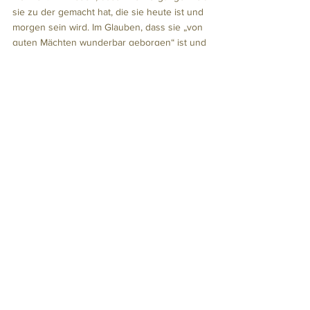
sie zu der gemacht hat, die sie heute ist und 
morgen sein wird. Im Glauben, dass sie „von 
guten Mächten wunderbar geborgen“ ist und 
in Erinnerung an ihre Kindheit, in der sie vor 
allem eins werden wollte: frei. 
Alle ansehen
Aktuelle Beiträge