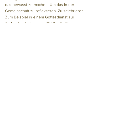
das bewusst zu machen. Um das in der 
Gemeinschaft zu reflektieren. Zu zelebrieren. 
Zum Beispiel in einem Gottesdienst zur 
Todesstunde Jesu, um 15 Uhr. Dafür 
brauchen wir diesen Gedenk- und Feiertag.  
VON GOTT
Alle ansehen
Aktuelle Beiträge