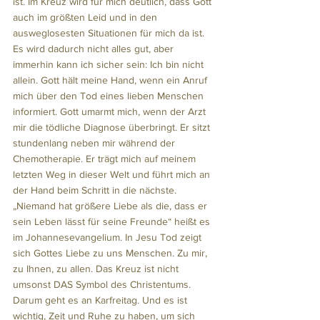
ist. Im Kreuz wird für mich deutlich, dass Gott 
auch im größten Leid und in den 
ausweglosesten Situationen für mich da ist. 
Es wird dadurch nicht alles gut, aber 
immerhin kann ich sicher sein: Ich bin nicht 
allein. Gott hält meine Hand, wenn ein Anruf 
mich über den Tod eines lieben Menschen 
informiert. Gott umarmt mich, wenn der Arzt 
mir die tödliche Diagnose überbringt. Er sitzt 
stundenlang neben mir während der 
Chemotherapie. Er trägt mich auf meinem 
letzten Weg in dieser Welt und führt mich an 
der Hand beim Schritt in die nächste. 
„Niemand hat größere Liebe als die, dass er 
sein Leben lässt für seine Freunde“ heißt es 
im Johannesevangelium. In Jesu Tod zeigt 
sich Gottes Liebe zu uns Menschen. Zu mir, 
zu Ihnen, zu allen. Das Kreuz ist nicht 
umsonst DAS Symbol des Christentums.
Darum geht es an Karfreitag. Und es ist 
wichtig, Zeit und Ruhe zu haben, um sich 