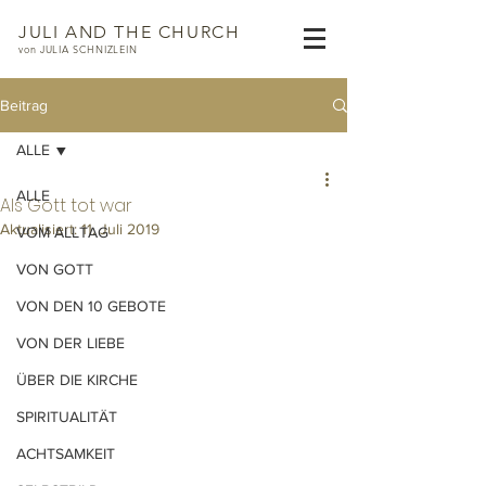
JULI AND THE CHURCH
von JULIA SCHNIZLEIN
Beitrag
ALLE
ALLE
Als Gott tot war
Aktualisiert:
11. Juli 2019
VOM ALLTAG
VON GOTT
VON DEN 10 GEBOTE
VON DER LIEBE
ÜBER DIE KIRCHE
SPIRITUALITÄT
ACHTSAMKEIT