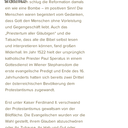
SELBSTBILD
In Österreich schlug die Reformation damals 
ein wie eine Bombe – im positiven Sinn! Die 
Menschen waren begeistert vom Gedanken, 
dass Gott den Menschen ohne Vorleistung 
und Gegengeschäft liebt. Auch das 
„Priestertum aller Gläubigen“ und die 
Tatsache, dass alle die Bibel selbst lesen 
und interpretieren können, fand großen 
Widerhall. Im Jahr 1522 hielt der ursprünglich 
katholische Priester Paul Speratus in einem 
Gottesdienst im Wiener Stephansdom die 
erste evangelische Predigt und Ende des 16. 
Jahrhunderts hatten sich bereits zwei Drittel 
der österreichischen Bevölkerung dem 
Protestantismus zugewandt. 
Erst unter Kaiser Ferdinand II. verschwand 
der Protestantismus gewaltsam von der 
Bildfläche. Die Evangelischen wurden vor die 
Wahl gestellt, ihrem Glauben abzuschwören 
oder ihr Zuhause, ihr Hab und Gut oder 