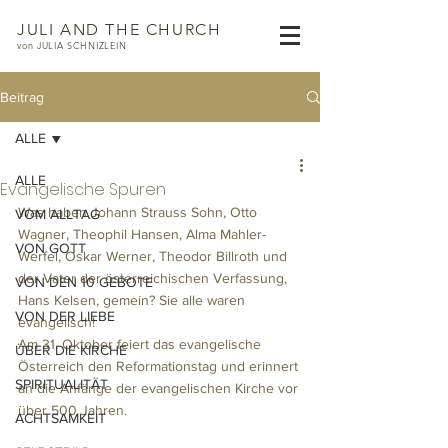
JULI AND THE CHURCH
von JULIA SCHNIZLEIN
Beitrag
ALLE
ALLE
Evangelische Spuren
Was haben Johann Strauss Sohn, Otto 
VOM ALLTAG
Wagner, Theophil Hansen, Alma Mahler-
VON GOTT
Werfel, Oskar Werner, Theodor Billroth und 
der Vater der österreichischen Verfassung, 
VON DEN 10 GEBOTE
Hans Kelsen, gemein? Sie alle waren 
VON DER LIEBE
evangelisch! 
Am 31. Oktober feiert das evangelische 
ÜBER DIE KIRCHE
Österreich den Reformationstag und erinnert 
SPIRITUALITÄT
an die Anfänge der evangelischen Kirche vor 
über 500 Jahren.
ACHTSAMKEIT